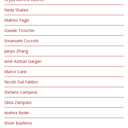
Neda Shalavi
People
Matteo Pagin
Alumni
Davide Tronchin
Emanuele Coccolo
Jianyu Zhang
Amir Ashtari Gargari
Marco Canil
Nicolò Dal Fabbro
Stefano Campese
Silvia Zampato
Andrea Bedin
Enver Bashirov