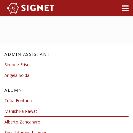
SIGNET Research Group
5G/6G Networks
ADMIN ASSISTANT
Human Sensing
Simone Friso
Internet of Things
Angela Soldà
Underwater Networks
ALUMNI
Smart Energy Grids
Tullia Fontana
Microfluidics
Manishika Rawat
Alberto Zancanaro
Seyyd Ahmed Lahmer