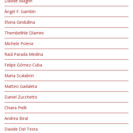
Davide Magrin
Ángel F. Gambín
Elvina Gindullina
Thembelihle Dlamini
Michele Polese
Raúl Parada Medina
Felipe Gómez-Cuba
Maria Scalabrin
Matteo Gadaleta
Daniel Zucchetto
Chiara Pielli
Andrea Biral
Davide Del Testa