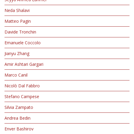
Neda Shalavi
People
Matteo Pagin
Alumni
Davide Tronchin
Emanuele Coccolo
Jianyu Zhang
Amir Ashtari Gargari
Marco Canil
Nicolò Dal Fabbro
Stefano Campese
Silvia Zampato
Andrea Bedin
Enver Bashirov